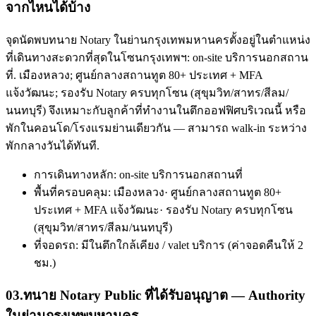
จากไหนได้บ้าง
จุดนัดพบทนาย Notary ในย่านกรุงเทพมหานครตั้งอยู่ในตำแหน่ง
ที่เดินทางสะดวกที่สุดในโซนกรุงเทพฯ: on-site บริการนอกสถาน
ที่. เมืองหลวง; ศูนย์กลางสถานทูต 80+ ประเทศ + MFA
แจ้งวัฒนะ; รองรับ Notary ครบทุกโซน (สุขุมวิท/สาทร/สีลม/
นนทบุรี) จึงเหมาะกับลูกค้าที่ทำงานในตึกออฟฟิศบริเวณนี้ หรือ
พักในคอนโด/โรงแรมย่านเดียวกัน — สามารถ walk-in ระหว่าง
พักกลางวันได้ทันที.
การเดินทางหลัก: on-site บริการนอกสถานที่
พื้นที่ครอบคลุม: เมืองหลวง· ศูนย์กลางสถานทูต 80+
ประเทศ + MFA แจ้งวัฒนะ· รองรับ Notary ครบทุกโซน
(สุขุมวิท/สาทร/สีลม/นนทบุรี)
ที่จอดรถ: มีในตึกใกล้เคียง / valet บริการ (ค่าจอดคืนให้ 2
ชม.)
03
.
ทนาย Notary Public ที่ได้รับอนุญาต — Authority
ในย่านกรุงเทพมหานคร