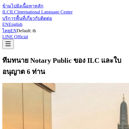
ข้ามไปยังเนื้อหาหลัก
ILC
ILC
International Language Center
บริการ
พื้นที่
เกี่ยวกับ
ติดต่อ
EN
English
ไทย
EN
Default:
th
LINE Official
ทีมทนาย Notary Public ของ ILC และใบ
อนุญาต 6 ท่าน