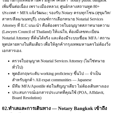
ในย่านกรุงเทพมหานคร มีลูกค้าค้นหา "notary public bangkok"
เพิ่มขึ้นต่อเนื่อง เพราะเมืองหลวง; ศูนย์กลางสถานทูต 80+
ประเทศ + MFA แจ้งวัฒนะ; รองรับ Notary ครบทุกโซน (สุขุมวิท/
สาทร/สีลม/นนทบุรี). เกณฑ์การเลือกทนาย Notarial Services
Attorney ที่ ILC แนะนำ คือต้องตรวจใบอนุญาตสภาทนายความ
(Lawyers Council of Thailand) ให้แน่ใจ, ต้องมีเลขทะเบียน
Notarial Attorney ที่ค้นได้จริง และต้องมีระบบเชื่อม MFA / สถาน
ทูตปลายทางในทีมเดียว เพื่อให้ลูกค้ากรุงเทพมหานครไม่ต้องวิ่ง
เอกสารเอง.
ตรวจใบอนุญาต Notarial Services Attorney (ไม่ใช่ทนาย
ทั่วไป)
พูดอังกฤษระดับ working proficiency ขึ้นไป — จำเป็น
สำหรับลูกค้า All expat communities — Japanese
มีทีม MFA/Apostille ต่อในสัญญาเดียว ไม่ต้องเดินทางเอง
ประสบการณ์เอกสารประเภทที่คุณใช้ (POA, Affidavit,
Board Resolution)
02
.
ทำเลและการเดินทาง — Notary Bangkok เข้าถึง