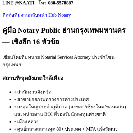
LINE
@NAATI
· โทร
080-5578887
ติดต่อทีมงาน
กลับหน้า Hub Notary
คู่มือ Notary Public ย่าน
กรุงเทพมหานคร
— เชิงลึก 16 หัวข้อ
เขียนโดยทีมทนาย Notarial Services Attorney ประจำโซน
กรุงเทพฯ
สถานที่/จุดสังเกตใกล้เคียง
•
สำนักงานจังหวัด
•
สาขาย่อยกระทรวงการต่างประเทศ
•
กงสุลใหญ่ประจำภูมิภาค (สงขลา/เชียงใหม่/ขอนแก่น)
และหน่วยงาน BOI ที่รองรับนักลงทุนต่างชาติ
•
เมืองหลวง
•
ศูนย์กลางสถานทูต 80+ ประเทศ + MFA แจ้งวัฒนะ