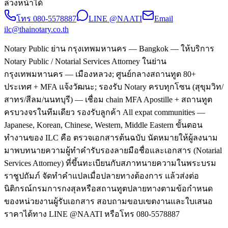
ล่วงหน้าได้
โทร
080-5578887
LINE @NAATI
Email
ilc@thainotary.co.th
Notary Public ย่าน กรุงเทพมหานคร — Bangkok — ให้บริการ
Notary Public / Notarial Services Attorney ในย่าน
กรุงเทพมหานคร — เมืองหลวง; ศูนย์กลางสถานทูต 80+
ประเทศ + MFA แจ้งวัฒนะ; รองรับ Notary ครบทุกโซน (สุขุมวิท/
สาทร/สีลม/นนทบุรี) — เชื่อม chain MFA Apostille + สถานทูต
ครบวงจรในทีมเดียว รองรับลูกค้า All expat communities —
Japanese, Korean, Chinese, Western, Middle Eastern ขั้นตอน
ทำงานของ ILC คือ ตรวจเอกสารต้นฉบับ นัดหมายให้ผู้ลงนาม
มาพบทนายความผู้ทำคำรับรองลายมือชื่อและเอกสาร (Notarial
Services Attorney) ที่ขึ้นทะเบียนกับสภาทนายความในพระบรม
ราชูปถัมภ์ จัดทำคำแปลเมื่อปลายทางต้องการ แล้วส่งต่อ
นิติกรณ์กรมการกงสุลหรือสถานทูตปลายทางตามข้อกำหนด
ของหน่วยงานผู้รับเอกสาร สอบถามขอบเขตงานและใบเสนอ
ราคาได้ทาง LINE @NAATI หรือโทร 080-5578887