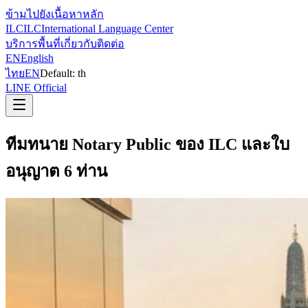
ข้ามไปยังเนื้อหาหลัก
ILC
ILC
International Language Center
บริการ
พื้นที่
เกี่ยวกับ
ติดต่อ
EN
English
ไทย
EN
Default:
th
LINE Official
ทีมทนาย Notary Public ของ ILC และใบ
อนุญาต 6 ท่าน