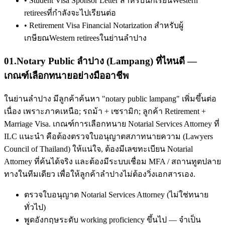
•
Student Visa Sponsor Letter สำหรับนักเรียนWestern
retireesที่กำลังจะไปเรียนต่อ
•
Retirement Visa Financial Notarization สำหรับผู้
เกษียณWestern retireesในย่านลำปาง
01
.
Notary Public ลำปาง (Lampang) ที่ไหนดี —
เกณฑ์เลือกทนายอย่างมืออาชีพ
ในย่านลำปาง มีลูกค้าค้นหา "notary public lampang" เพิ่มขึ้นต่อ
เนื่อง เพราะภาคเหนือ; รถม้า + เซรามิก; ลูกค้า Retirement +
Marriage Visa. เกณฑ์การเลือกทนาย Notarial Services Attorney ที่
ILC แนะนำ คือต้องตรวจใบอนุญาตสภาทนายความ (Lawyers
Council of Thailand) ให้แน่ใจ, ต้องมีเลขทะเบียน Notarial
Attorney ที่ค้นได้จริง และต้องมีระบบเชื่อม MFA / สถานทูตปลาย
ทางในทีมเดียว เพื่อให้ลูกค้าลำปางไม่ต้องวิ่งเอกสารเอง.
ตรวจใบอนุญาต Notarial Services Attorney (ไม่ใช่ทนาย
ทั่วไป)
พูดอังกฤษระดับ working proficiency ขึ้นไป — จำเป็น