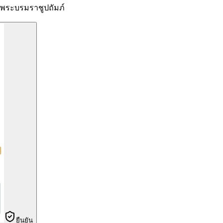
ระบรมราชูปถัมภ์
ยืนยัน