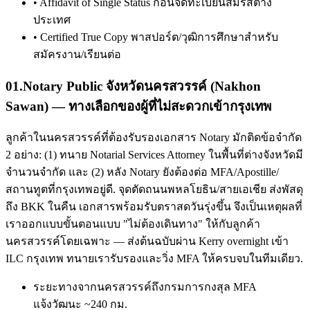
•
Affidavit of Single Status ก่อนจดทะเบียนสมรสต่าง
ประเทศ
•
Certified True Copy พาสปอร์ต/วุฒิการศึกษาสำหรับ
สมัครงาน/เรียนต่อ
01
.
Notary Public จังหวัดนครสวรรค์ (Nakhon
Sawan) — ทางเลือกของผู้ที่ไม่สะดวกเข้ากรุงเทพ
ลูกค้าในนครสวรรค์ที่ต้องรับรองเอกสาร Notary มักติดข้อจำกัด
2 อย่าง: (1) ทนาย Notarial Services Attorney ในพื้นที่ต่างจังหวัดมี
จำนวนจำกัด และ (2) หลัง Notary ยังต้องต่อ MFA/Apostille/
สถานทูตที่กรุงเทพอยู่ดี. จุดตัดถนนพหลโยธิน/สายเอเชีย ส่งพัสดุ
ถึง BKK ในคืน เอกสารพร้อมรับตราสดวันรุ่งขึ้น จึงเป็นเหตุผลที่
เราออกแบบขั้นตอนแบบ "ไม่ต้องเดินทาง" ให้กับลูกค้า
นครสวรรค์โดยเฉพาะ — ส่งต้นฉบับผ่าน Kerry overnight เข้า
ILC กรุงเทพ ทนายเรารับรองและวิ่ง MFA ให้ครบจบในทีมเดียว.
ระยะทางจากนครสวรรค์ถึงกรมการกงสุล MFA
แจ้งวัฒนะ ~240 กม.