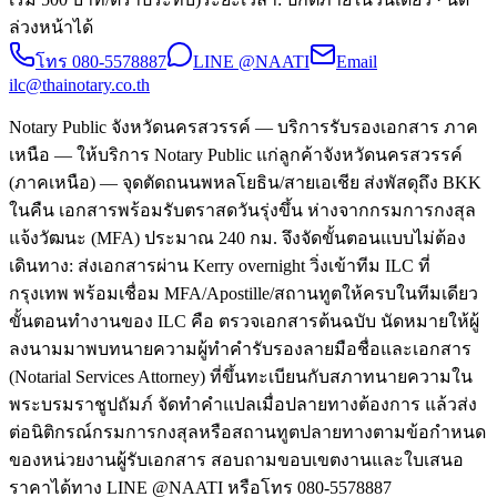
ล่วงหน้าได้
โทร
080-5578887
LINE @NAATI
Email
ilc@thainotary.co.th
Notary Public จังหวัดนครสวรรค์ — บริการรับรองเอกสาร ภาค
เหนือ — ให้บริการ Notary Public แก่ลูกค้าจังหวัดนครสวรรค์
(ภาคเหนือ) — จุดตัดถนนพหลโยธิน/สายเอเชีย ส่งพัสดุถึง BKK
ในคืน เอกสารพร้อมรับตราสดวันรุ่งขึ้น ห่างจากกรมการกงสุล
แจ้งวัฒนะ (MFA) ประมาณ 240 กม. จึงจัดขั้นตอนแบบไม่ต้อง
เดินทาง: ส่งเอกสารผ่าน Kerry overnight วิ่งเข้าทีม ILC ที่
กรุงเทพ พร้อมเชื่อม MFA/Apostille/สถานทูตให้ครบในทีมเดียว
ขั้นตอนทำงานของ ILC คือ ตรวจเอกสารต้นฉบับ นัดหมายให้ผู้
ลงนามมาพบทนายความผู้ทำคำรับรองลายมือชื่อและเอกสาร
(Notarial Services Attorney) ที่ขึ้นทะเบียนกับสภาทนายความใน
พระบรมราชูปถัมภ์ จัดทำคำแปลเมื่อปลายทางต้องการ แล้วส่ง
ต่อนิติกรณ์กรมการกงสุลหรือสถานทูตปลายทางตามข้อกำหนด
ของหน่วยงานผู้รับเอกสาร สอบถามขอบเขตงานและใบเสนอ
ราคาได้ทาง LINE @NAATI หรือโทร 080-5578887