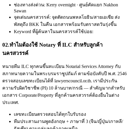
ช่องทางส่งด่วน: Kerry overnight · ศูนย์คัดแยก Nakhon
Sawan
จุดเด่นนครสวรรค์: จุดตัดถนนพหลโยธิน/สายเอเชีย ส่ง
พัสดุถึง BKK ในคืน เอกสารพร้อมรับตราสดวันรุ่งขึ้น
Keyword ที่ผู้ค้นหาในนครสวรรค์ใช้บ่อย:
02
.
ทำไมต้องใช้ Notary ที่ ILC สำหรับลูกค้า
นครสวรรค์
ทนายทีม ILC ทุกคนขึ้นทะเบียน Notarial Services Attorney กับ
สภาทนายความในพระบรมราชูปถัมภ์ ตามข้อบังคับปี พ.ศ. 2546
ตรวจสอบเลขทะเบียนได้ที่ lawyerscouncil.or.th. เรามีประกัน
ความรับผิดวิชาชีพ (PI) 10 ล้านบาท/กรณี — สำคัญมากสำหรับ
เอกสาร Corporate/Property ที่ลูกค้านครสวรรค์ต้องยื่นในต่าง
ประเทศ.
เลขทะเบียนตรวจสอบได้ทุกใบรับรอง
ทีมประสานงานพูดอังกฤษ + ภาษาที่ 3 (จีน/ญี่ปุ่น/เกาหลี/
รัสเซีย) ตามกลุ่มลูกค้าภาคเหนือ