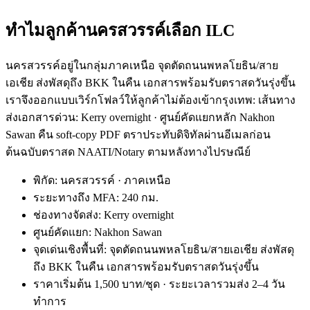
ทำไมลูกค้านครสวรรค์เลือก ILC
นครสวรรค์อยู่ในกลุ่มภาคเหนือ จุดตัดถนนพหลโยธิน/สาย
เอเชีย ส่งพัสดุถึง BKK ในคืน เอกสารพร้อมรับตราสดวันรุ่งขึ้น
เราจึงออกแบบเวิร์กโฟลว์ให้ลูกค้าไม่ต้องเข้ากรุงเทพ: เส้นทาง
ส่งเอกสารด่วน: Kerry overnight · ศูนย์คัดแยกหลัก Nakhon
Sawan คืน soft-copy PDF ตราประทับดิจิทัลผ่านอีเมลก่อน
ต้นฉบับตราสด NAATI/Notary ตามหลังทางไปรษณีย์
พิกัด: นครสวรรค์ · ภาคเหนือ
ระยะทางถึง MFA: 240 กม.
ช่องทางจัดส่ง: Kerry overnight
ศูนย์คัดแยก: Nakhon Sawan
จุดเด่นเชิงพื้นที่: จุดตัดถนนพหลโยธิน/สายเอเชีย ส่งพัสดุ
ถึง BKK ในคืน เอกสารพร้อมรับตราสดวันรุ่งขึ้น
ราคาเริ่มต้น 1,500 บาท/ชุด · ระยะเวลารวมส่ง 2–4 วัน
ทำการ