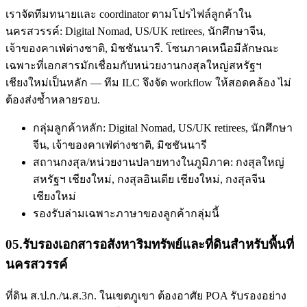
เราจัดทีมทนายและ coordinator ตามโปรไฟล์ลูกค้าใน
นครสวรรค์: Digital Nomad, US/UK retirees, นักศึกษาจีน,
เจ้าของคาเฟ่ต่างชาติ, มิชชันนารี. โซนภาคเหนือมีลักษณะ
เฉพาะที่เอกสารมักเชื่อมกับหน่วยงานกงสุลใหญ่สหรัฐฯ
เชียงใหม่เป็นหลัก — ทีม ILC จึงจัด workflow ให้สอดคล้อง ไม่
ต้องส่งซ้ำหลายรอบ.
กลุ่มลูกค้าหลัก: Digital Nomad, US/UK retirees, นักศึกษา
จีน, เจ้าของคาเฟ่ต่างชาติ, มิชชันนารี
สถานกงสุล/หน่วยงานปลายทางในภูมิภาค: กงสุลใหญ่
สหรัฐฯ เชียงใหม่, กงสุลอินเดีย เชียงใหม่, กงสุลจีน
เชียงใหม่
รองรับล่ามเฉพาะภาษาของลูกค้ากลุ่มนี้
05
.
รับรองเอกสารอสังหาริมทรัพย์และที่ดินสำหรับพื้นที่
นครสวรรค์
ที่ดิน ส.ป.ก./น.ส.3ก. ในเขตภูเขา ต้องอาศัย POA รับรองอย่าง