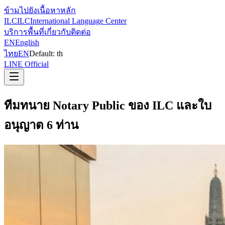
ข้ามไปยังเนื้อหาหลัก
ILC
ILC
International Language Center
บริการ
พื้นที่
เกี่ยวกับ
ติดต่อ
EN
English
ไทย
EN
Default:
th
LINE Official
ทีมทนาย Notary Public ของ ILC และใบ
อนุญาต 6 ท่าน