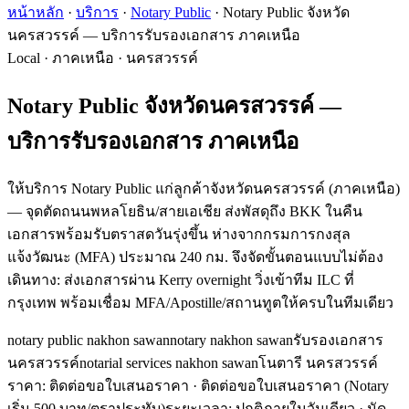
หน้าหลัก
·
บริการ
·
Notary Public
·
Notary Public จังหวัด
นครสวรรค์ — บริการรับรองเอกสาร ภาคเหนือ
Local · ภาคเหนือ · นครสวรรค์
Notary Public จังหวัดนครสวรรค์ —
บริการรับรองเอกสาร ภาคเหนือ
ให้บริการ Notary Public แก่ลูกค้าจังหวัดนครสวรรค์ (ภาคเหนือ)
— จุดตัดถนนพหลโยธิน/สายเอเชีย ส่งพัสดุถึง BKK ในคืน
เอกสารพร้อมรับตราสดวันรุ่งขึ้น ห่างจากกรมการกงสุล
แจ้งวัฒนะ (MFA) ประมาณ 240 กม. จึงจัดขั้นตอนแบบไม่ต้อง
เดินทาง: ส่งเอกสารผ่าน Kerry overnight วิ่งเข้าทีม ILC ที่
กรุงเทพ พร้อมเชื่อม MFA/Apostille/สถานทูตให้ครบในทีมเดียว
notary public nakhon sawan
notary nakhon sawan
รับรองเอกสาร
นครสวรรค์
notarial services nakhon sawan
โนตารี นครสวรรค์
ราคา: ติดต่อขอใบเสนอราคา
· ติดต่อขอใบเสนอราคา (Notary
เริ่ม 500 บาท/ตราประทับ)
ระยะเวลา
:
ปกติภายในวันเดียว · นัด