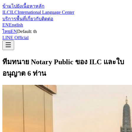
ข้ามไปยังเนื้อหาหลัก
ILC
ILC
International Language Center
บริการ
พื้นที่
เกี่ยวกับ
ติดต่อ
EN
English
ไทย
EN
Default:
th
LINE Official
ทีมทนาย Notary Public ของ ILC และใบ
อนุญาต 6 ท่าน