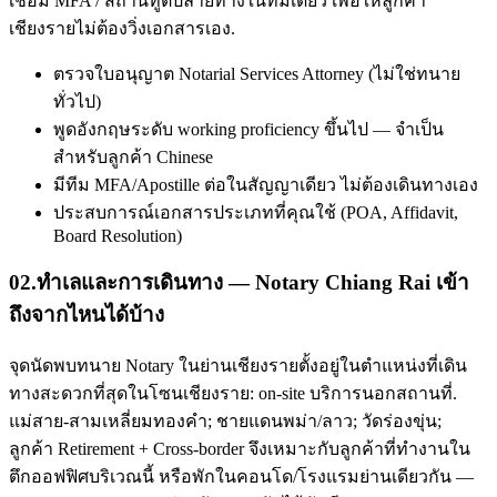
เชื่อม MFA / สถานทูตปลายทางในทีมเดียว เพื่อให้ลูกค้า
เชียงรายไม่ต้องวิ่งเอกสารเอง.
ตรวจใบอนุญาต Notarial Services Attorney (ไม่ใช่ทนาย
ทั่วไป)
พูดอังกฤษระดับ working proficiency ขึ้นไป — จำเป็น
สำหรับลูกค้า Chinese
มีทีม MFA/Apostille ต่อในสัญญาเดียว ไม่ต้องเดินทางเอง
ประสบการณ์เอกสารประเภทที่คุณใช้ (POA, Affidavit,
Board Resolution)
02
.
ทำเลและการเดินทาง — Notary Chiang Rai เข้า
ถึงจากไหนได้บ้าง
จุดนัดพบทนาย Notary ในย่านเชียงรายตั้งอยู่ในตำแหน่งที่เดิน
ทางสะดวกที่สุดในโซนเชียงราย: on-site บริการนอกสถานที่.
แม่สาย-สามเหลี่ยมทองคำ; ชายแดนพม่า/ลาว; วัดร่องขุ่น;
ลูกค้า Retirement + Cross-border จึงเหมาะกับลูกค้าที่ทำงานใน
ตึกออฟฟิศบริเวณนี้ หรือพักในคอนโด/โรงแรมย่านเดียวกัน —