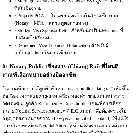
•
Marriage Affidavit / Single Status สำหรับคู่รักข้ามชาติ
ที่พักเชียงราย
•
Property POA — โอนคอนโด/บ้านในโซนเชียงราย
(Notary + MFA + สถานทูตปลายทาง)
•
Student Visa Sponsor Letter สำหรับนักเรียนMyanmarที่
กำลังจะไปเรียนต่อ
•
Retirement Visa Financial Notarization สำหรับผู้
เกษียณChineseในย่านเชียงราย
01
.
Notary Public เชียงราย (Chiang Rai) ที่ไหนดี —
เกณฑ์เลือกทนายอย่างมืออาชีพ
ในย่านเชียงราย มีลูกค้าค้นหา "notary public chiang rai" เพิ่มขึ้น
ต่อเนื่อง เพราะแม่สาย-สามเหลี่ยมทองคำ; ชายแดนพม่า/ลาว;
วัดร่องขุ่น; ลูกค้า Retirement + Cross-border. เกณฑ์การเลือก
ทนาย Notarial Services Attorney ที่ ILC แนะนำ คือต้องตรวจใบ
อนุญาตสภาทนายความ (Lawyers Council of Thailand) ให้แน่ใจ,
ต้องมีเลขทะเบียน Notarial Attorney ที่ค้นได้จริง และต้องมีระบบ