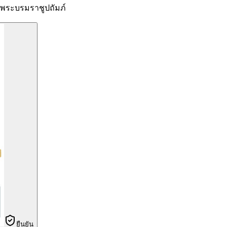
ระบรมราชูปถัมภ์
ยืนยัน