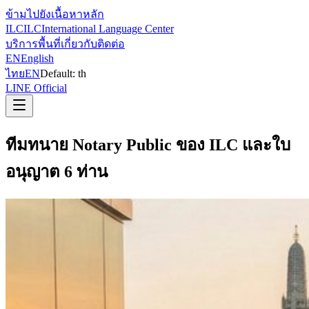
ข้ามไปยังเนื้อหาหลัก
ILC
ILC
International Language Center
บริการ
พื้นที่
เกี่ยวกับ
ติดต่อ
EN
English
ไทย
EN
Default:
th
LINE Official
ทีมทนาย Notary Public ของ ILC และใบ
อนุญาต 6 ท่าน