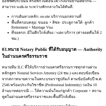
ออฟฟิศบริเวณนี้ หรือพักในคอนโด/โรงแรมย่านเดียวกัน —
สามารถ walk-in ระหว่างพักกลางวันได้ทันที.
การเดินทางหลัก: on-site บริการนอกสถานที่
พื้นที่ครอบคลุม: ขนอม + สิชล· ประตูภาคใต้· ลูกค้า
Retirement + Marriage Visa
ที่จอดรถ: มีในตึกใกล้เคียง / valet บริการ (ค่าจอดคืนให้ 2
ชม.)
03
.
ทนาย Notary Public ที่ได้รับอนุญาต — Authority
ในย่านนครศรีธรรมราช
ทนายทีม ILC ที่ให้บริการย่านนครศรีธรรมราชทุกท่านผ่าน
หลักสูตร Notarial Services Attorney (24 ชม.) และสอบข้อเขียน
จากสภาทนายความในพระบรมราชูปถัมภ์ ตามข้อบังคับปี พ.ศ.
2546 พร้อมประกันวิชาชีพ (Professional Indemnity) วงเงิน 10
ล้านบาทต่อกรณี — ให้ความมั่นใจแก่ลูกค้า Corporate + สถาน
ทูตในย่านนครศรีธรรมราชและพื้นที่ใกล้เคียง.