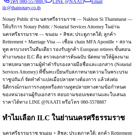
โทร
080-5578887
LINE @NAATI
Email
ilc@thainotary.co.th
Notary Public ย่าน นครศรีธรรมราช — Nakhon Si Thammarat —
ให้บริการ Notary Public / Notarial Services Attorney ในย่าน
นครศรีธรรมราช — ขนอม + สิชล; ประตูภาคใต้; ลูกค้า
Retirement + Marriage Visa — เชื่อม chain MFA Apostille + สถาน
ทูต ครบวงจรในทีมเดียว รองรับลูกค้า European retirees ขั้นตอน
ทำงานของ ILC คือ ตรวจเอกสารต้นฉบับ นัดหมายให้ผู้ลงนาม
มาพบทนายความผู้ทำคำรับรองลายมือชื่อและเอกสาร (Notarial
Services Attorney) ที่ขึ้นทะเบียนกับสภาทนายความในพระบรม
ราชูปถัมภ์ จัดทำคำแปลเมื่อปลายทางต้องการ แล้วส่งต่อ
นิติกรณ์กรมการกงสุลหรือสถานทูตปลายทางตามข้อกำหนด
ของหน่วยงานผู้รับเอกสาร สอบถามขอบเขตงานและใบเสนอ
ราคาได้ทาง LINE @NAATI หรือโทร 080-5578887
ทำไมเลือก ILC ในย่านนครศรีธรรมราช
นครศรีธรรมราช ขนอม + สิชล; ประตูภาคใต้; ลูกค้า Retirement