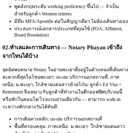
พูดอังกฤษระดับ working proficiency ขึ้นไป — จำเป็น
สำหรับลูกค้า Western retirees
มีทีม MFA/Apostille ต่อในสัญญาเดียว ไม่ต้องเดินทางเอง
ประสบการณ์เอกสารประเภทที่คุณใช้ (POA, Affidavit,
Board Resolution)
02
.
ทำเลและการเดินทาง — Notary Phayao เข้าถึง
จากไหนได้บ้าง
จุดนัดพบทนาย Notary ในย่านพะเยาตั้งอยู่ในตำแหน่งที่เดินทาง
สะดวกที่สุดในโซนพะเยา: on-site บริการนอกสถานที่. ภาค
เหนือ; ม.พะเยา; ใกล้ชายแดนลาวห้วยโก๋น; ลูกค้า Ed Visa +
Retirement จึงเหมาะกับลูกค้าที่ทำงานในตึกออฟฟิศบริเวณนี้
หรือพักในคอนโด/โรงแรมย่านเดียวกัน — สามารถ walk-in
ระหว่างพักกลางวันได้ทันที.
การเดินทางหลัก: on-site บริการนอกสถานที่
พื้นที่ครอบคลุม: ภาคเหนือ· ม.พะเยา· ใกล้ชายแดนลาว