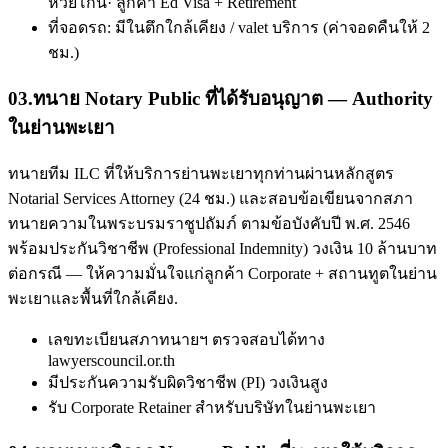
ห้วยโก๋น· ลูกค้า Ed Visa + Retirement
ที่จอดรถ: มีในตึกใกล้เคียง / valet บริการ (ค่าจอดคืนให้ 2
ชม.)
03
.
ทนาย Notary Public ที่ได้รับอนุญาต — Authority
ในย่านพะเยา
ทนายทีม ILC ที่ให้บริการย่านพะเยาทุกท่านผ่านหลักสูตร
Notarial Services Attorney (24 ชม.) และสอบข้อเขียนจากสภา
ทนายความในพระบรมราชูปถัมภ์ ตามข้อบังคับปี พ.ศ. 2546
พร้อมประกันวิชาชีพ (Professional Indemnity) วงเงิน 10 ล้านบาท
ต่อกรณี — ให้ความมั่นใจแก่ลูกค้า Corporate + สถานทูตในย่าน
พะเยาและพื้นที่ใกล้เคียง.
เลขทะเบียนสภาทนายฯ ตรวจสอบได้ทาง
lawyerscouncil.or.th
มีประกันความรับผิดวิชาชีพ (PI) วงเงินสูง
รับ Corporate Retainer สำหรับบริษัทในย่านพะเยา