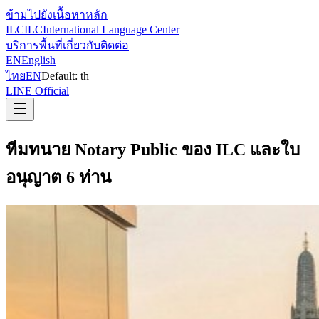
ข้ามไปยังเนื้อหาหลัก
ILC
ILC
International Language Center
บริการ
พื้นที่
เกี่ยวกับ
ติดต่อ
EN
English
ไทย
EN
Default:
th
LINE Official
ทีมทนาย Notary Public ของ ILC และใบ
อนุญาต 6 ท่าน