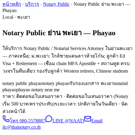
หน้าหลัก
·
บริการ
·
Notary Public
·
Notary Public ย่าน พะเยา —
Phayao
Local · พะเยา
Notary Public ย่าน พะเยา — Phayao
ให้บริการ Notary Public / Notarial Services Attorney ในย่านพะเยา
— ภาคเหนือ; ม.พะเยา; ใกล้ชายแดนลาวห้วยโก๋น; ลูกค้า Ed
Visa + Retirement — เชื่อม chain MFA Apostille + สถานทูต ครบ
วงจรในทีมเดียว รองรับลูกค้า Western retirees, Chinese students
notary public phayao
notary phayao
รับรองเอกสาร พะเยา
notarial
phayao
phayao notary near me
ราคา: ติดต่อขอใบเสนอราคา
· ติดต่อขอใบเสนอราคา (Notary
เริ่ม 500 บาท/ตราประทับ)
ระยะเวลา
:
ปกติภายในวันเดียว · นัด
ล่วงหน้าได้
โทร
080-5578887
LINE @NAATI
Email
ilc@thainotary.co.th