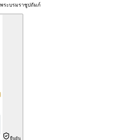
ระบรมราชูปถัมภ์
ยืนยัน