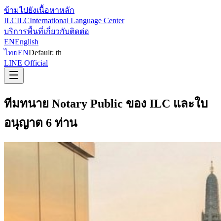
ข้ามไปยังเนื้อหาหลัก
ILC
ILC
International Language Center
บริการ
พื้นที่
เกี่ยวกับ
ติดต่อ
EN
English
ไทย
EN
Default:
th
LINE Official
ทีมทนาย Notary Public ของ ILC และใบ
อนุญาต 6 ท่าน