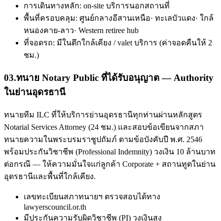
การเดินทางหลัก: on-site บริการนอกสถานที่
พื้นที่ครอบคลุม: ศูนย์กลางอีสานเหนือ· ทะเลบัวแดง· ใกล้
หนองคาย-ลาว· Western retiree hub
ที่จอดรถ: มีในตึกใกล้เคียง / valet บริการ (ค่าจอดคืนให้ 2
ชม.)
03
.
ทนาย Notary Public ที่ได้รับอนุญาต — Authority
ในย่านอุดรธานี
ทนายทีม ILC ที่ให้บริการย่านอุดรธานีทุกท่านผ่านหลักสูตร
Notarial Services Attorney (24 ชม.) และสอบข้อเขียนจากสภา
ทนายความในพระบรมราชูปถัมภ์ ตามข้อบังคับปี พ.ศ. 2546
พร้อมประกันวิชาชีพ (Professional Indemnity) วงเงิน 10 ล้านบาท
ต่อกรณี — ให้ความมั่นใจแก่ลูกค้า Corporate + สถานทูตในย่าน
อุดรธานีและพื้นที่ใกล้เคียง.
เลขทะเบียนสภาทนายฯ ตรวจสอบได้ทาง
lawyerscouncil.or.th
มีประกันความรับผิดวิชาชีพ (PI) วงเงินสูง