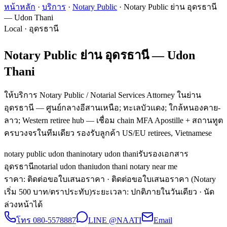
หน้าหลัก
·
บริการ
·
Notary Public
·
Notary Public ย่าน อุดรธานี
— Udon Thani
Local · อุดรธานี
Notary Public ย่าน อุดรธานี — Udon
Thani
ให้บริการ Notary Public / Notarial Services Attorney ในย่าน
อุดรธานี — ศูนย์กลางอีสานเหนือ; ทะเลบัวแดง; ใกล้หนองคาย-
ลาว; Western retiree hub — เชื่อม chain MFA Apostille + สถานทูต
ครบวงจรในทีมเดียว รองรับลูกค้า US/EU retirees, Vietnamese
notary public udon thani
notary udon thani
รับรองเอกสาร
อุดรธานี
notarial udon thani
udon thani notary near me
ราคา: ติดต่อขอใบเสนอราคา
· ติดต่อขอใบเสนอราคา (Notary
เริ่ม 500 บาท/ตราประทับ)
ระยะเวลา
:
ปกติภายในวันเดียว · นัด
ล่วงหน้าได้
โทร
080-5578887
LINE @NAATI
Email