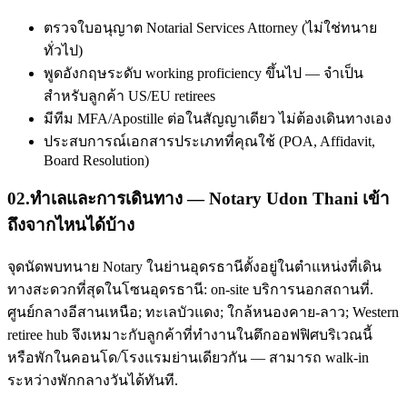
ตรวจใบอนุญาต Notarial Services Attorney (ไม่ใช่ทนาย
ทั่วไป)
พูดอังกฤษระดับ working proficiency ขึ้นไป — จำเป็น
สำหรับลูกค้า US/EU retirees
มีทีม MFA/Apostille ต่อในสัญญาเดียว ไม่ต้องเดินทางเอง
ประสบการณ์เอกสารประเภทที่คุณใช้ (POA, Affidavit,
Board Resolution)
02
.
ทำเลและการเดินทาง — Notary Udon Thani เข้า
ถึงจากไหนได้บ้าง
จุดนัดพบทนาย Notary ในย่านอุดรธานีตั้งอยู่ในตำแหน่งที่เดิน
ทางสะดวกที่สุดในโซนอุดรธานี: on-site บริการนอกสถานที่.
ศูนย์กลางอีสานเหนือ; ทะเลบัวแดง; ใกล้หนองคาย-ลาว; Western
retiree hub จึงเหมาะกับลูกค้าที่ทำงานในตึกออฟฟิศบริเวณนี้
หรือพักในคอนโด/โรงแรมย่านเดียวกัน — สามารถ walk-in
ระหว่างพักกลางวันได้ทันที.