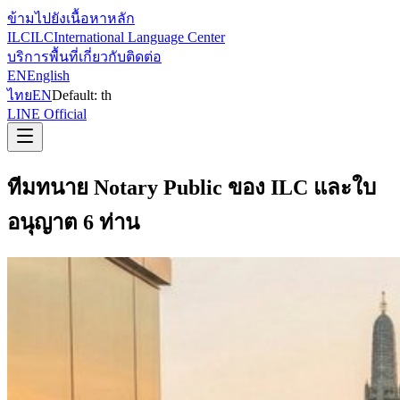
ข้ามไปยังเนื้อหาหลัก
ILC
ILC
International Language Center
บริการ
พื้นที่
เกี่ยวกับ
ติดต่อ
EN
English
ไทย
EN
Default:
th
LINE Official
ทีมทนาย Notary Public ของ ILC และใบ
อนุญาต 6 ท่าน