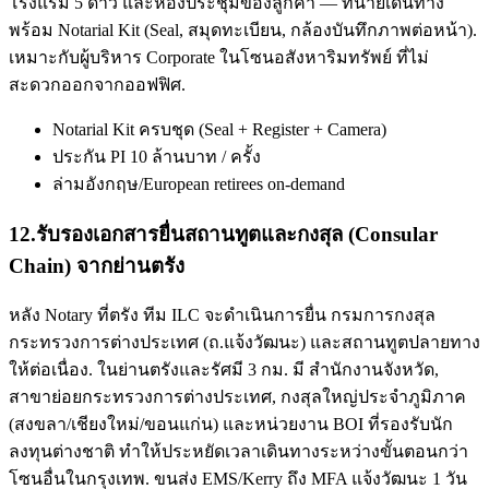
โรงแรม 5 ดาว และห้องประชุมของลูกค้า — ทนายเดินทาง
พร้อม Notarial Kit (Seal, สมุดทะเบียน, กล้องบันทึกภาพต่อหน้า).
เหมาะกับผู้บริหาร Corporate ในโซนอสังหาริมทรัพย์ ที่ไม่
สะดวกออกจากออฟฟิศ.
Notarial Kit ครบชุด (Seal + Register + Camera)
ประกัน PI 10 ล้านบาท / ครั้ง
ล่ามอังกฤษ/European retirees on-demand
12
.
รับรองเอกสารยื่นสถานทูตและกงสุล (Consular
Chain) จากย่านตรัง
หลัง Notary ที่ตรัง ทีม ILC จะดำเนินการยื่น กรมการกงสุล
กระทรวงการต่างประเทศ (ถ.แจ้งวัฒนะ) และสถานทูตปลายทาง
ให้ต่อเนื่อง. ในย่านตรังและรัศมี 3 กม. มี สำนักงานจังหวัด,
สาขาย่อยกระทรวงการต่างประเทศ, กงสุลใหญ่ประจำภูมิภาค
(สงขลา/เชียงใหม่/ขอนแก่น) และหน่วยงาน BOI ที่รองรับนัก
ลงทุนต่างชาติ ทำให้ประหยัดเวลาเดินทางระหว่างขั้นตอนกว่า
โซนอื่นในกรุงเทพ. ขนส่ง EMS/Kerry ถึง MFA แจ้งวัฒนะ 1 วัน