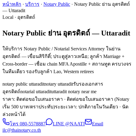
หน้าหลัก
·
บริการ
·
Notary Public
·
Notary Public ย่าน อุตรดิตถ์
— Uttaradit
Local · อุตรดิตถ์
Notary Public ย่าน อุตรดิตถ์ — Uttaradit
ให้บริการ Notary Public / Notarial Services Attorney ในย่าน
อุตรดิตถ์ — เขื่อนสิริกิติ์; ประตูสู่ลาวเหนือ; ลูกค้า Marriage +
Cross-border — เชื่อม chain MFA Apostille + สถานทูต ครบวงจร
ในทีมเดียว รองรับลูกค้า Lao, Western retirees
notary public uttaradit
notary uttaradit
รับรองเอกสาร
อุตรดิตถ์
notarial uttaradit
uttaradit notary near me
ราคา: ติดต่อขอใบเสนอราคา
· ติดต่อขอใบเสนอราคา (Notary
เริ่ม 500 บาท/ตราประทับ)
ระยะเวลา
:
ปกติภายในวันเดียว · นัด
ล่วงหน้าได้
โทร
080-5578887
LINE @NAATI
Email
ilc@thainotary.co.th