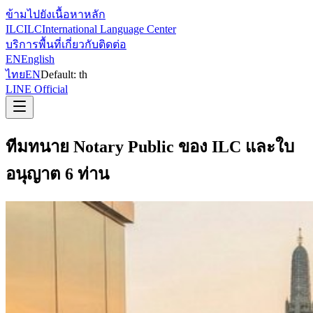
ข้ามไปยังเนื้อหาหลัก
ILC
ILC
International Language Center
บริการ
พื้นที่
เกี่ยวกับ
ติดต่อ
EN
English
ไทย
EN
Default:
th
LINE Official
ทีมทนาย Notary Public ของ ILC และใบ
อนุญาต 6 ท่าน